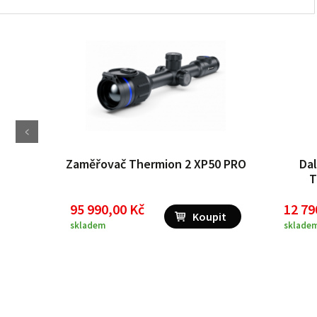
 Chase
Zaměřovač Thermion 2 XP50 PRO
Dal
T
95 990,00 Kč
12 79
skladem
sklade