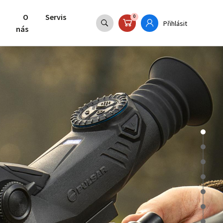
O
Servis
0
Přihlásit
nás