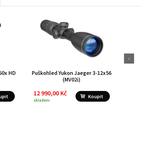
50x HD
Puškohled Yukon Jaeger 3-12x56
Z
(MV02i)
12 990,00 Kč
85 990
62 9
skladem
sklad