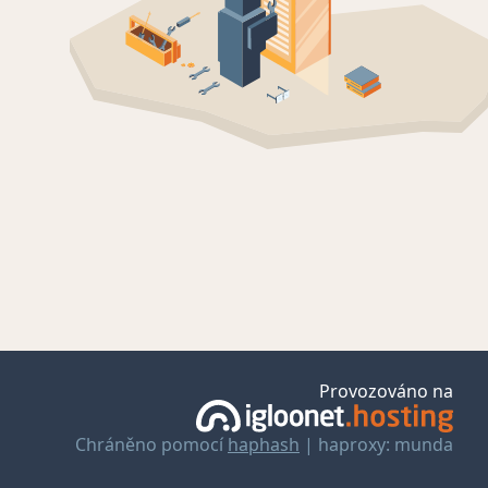
Provozováno na
Chráněno pomocí
haphash
| haproxy: munda