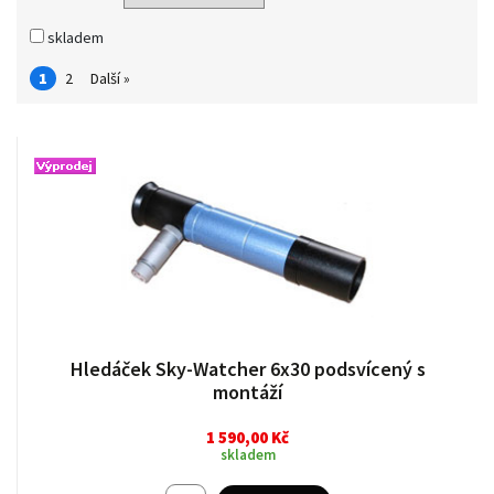
skladem
1
2
Další »
Hledáček Sky-Watcher 6x30 podsvícený s
montáží
1 590,00 Kč
skladem