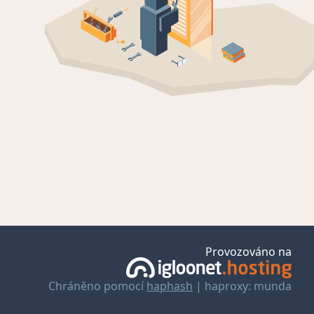
Provozováno na
Chráněno pomocí
haphash
| haproxy: munda