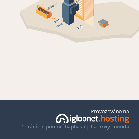
Provozováno na
Chráněno pomocí
haphash
| haproxy: munda