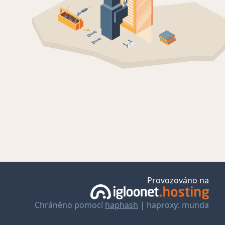
Provozováno na
Chráněno pomocí
haphash
| haproxy: munda