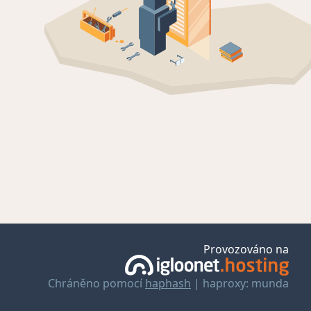
Provozováno na
Chráněno pomocí
haphash
| haproxy: munda