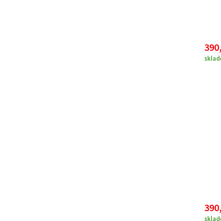
390
skla
390
skla