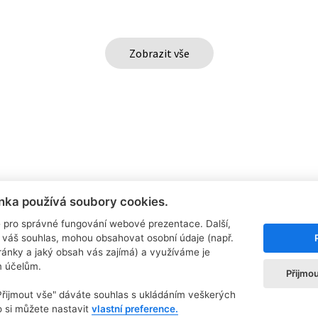
Zobrazit vše
nka používá soubory cookies.
Informace o nákupu
Klientská zóna
O
 pro správné fungování webové prezentace. Další,
 váš souhlas, mohou obsahovat osobní údaje (např.
Online reklamace
Velkoochod
tránky a jaký obsah vás zajímá) a využíváme je
Nákupní řád
Registrace zákazníka
m účelům.
Přijmo
Vrácení zboží
Příhlášení zákazníka
Zpracování osobních údajů
"Přijmout vše" dáváte souhlas s ukládáním veškerých
Zásady o používání Cookies
 si můžete nastavit
vlastní preference.