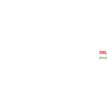
390
skla