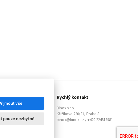
statní informace
Rychlý kontakt
Přijmout vše
Články
Binox s.r.o.
O společnosti
Křižíkova 220/91, Praha 8
ut pouze nezbytné
Kontaktujte nás
binox@binox.cz / +420 224819981