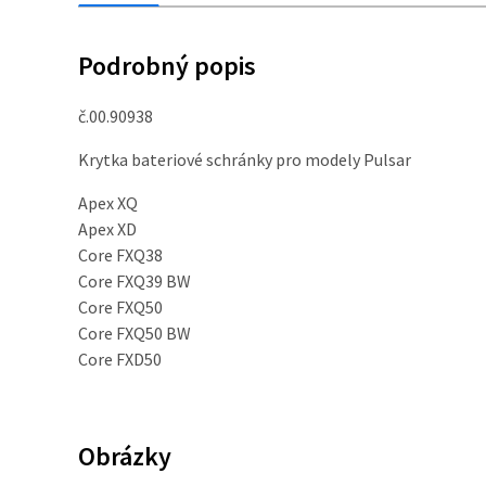
Podrobný popis
č.00.90938
Krytka bateriové schránky pro modely Pulsar
Apex XQ
Apex XD
Core FXQ38
Core FXQ39 BW
Core FXQ50
Core FXQ50 BW
Core FXD50
Obrázky