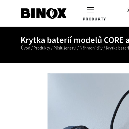
Ú
PRODUKTY
Krytka baterií modelů CORE 
Úvod
/
Produkty
/
Příslušenství
/
Náhradní díly
/
Krytka bateri