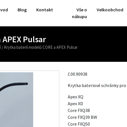
vod
Blog
Kontakt
Vše o
Velkoobchod
nákupu
a APEX Pulsar
í
/
Krytka baterií modelů CORE a APEX Pulsar
č.00.90938
Krytka bateriové schránky pr
Apex XQ
Apex XD
Core FXQ38
Core FXQ39 BW
Core FXQ50