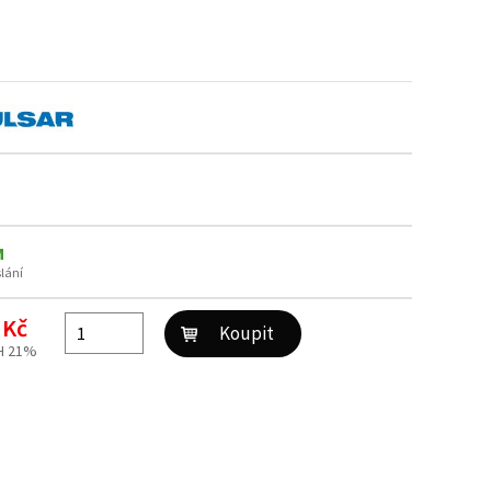
M
slání
 Kč
H 21%