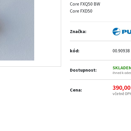
Core FXQ50 BW
Core FXD50
Značka:
kód:
00.90938
SKLADE
Dostupnost:
ihned k ode
390,00
Cena:
včetně DP