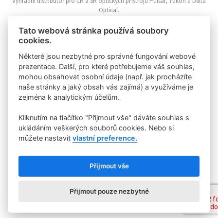
Výhradní distributor pro ČR a SR optických přístrojů Pulsar, Yukon a Delta
Optical.
Informace o nákupu
Tato webová stránka používá soubory
cookies.
Online reklamace
Nákupní řád
Některé jsou nezbytné pro správné fungování webové
Vrácení zboží
prezentace. Další, pro které potřebujeme váš souhlas,
Zpracování osobních údajů
mohou obsahovat osobní údaje (např. jak procházíte
Zásady o používání Cookies
naše stránky a jaký obsah vás zajímá) a využíváme je
zejména k analytickým účelům.
Klientská zóna
Kliknutím na tlačítko "Přijmout vše" dáváte souhlas s
Velkoochod
Registrace zákazníka
ukládáním veškerých souborů cookies. Nebo si
Příhlášení zákazníka
můžete nastavit
vlastní preference.
Rychlý kontakt
Přijmout vše
Binox s.r.o.
Křižíkova 220/91, Praha 8
Přijmout pouze nezbytné
binox@binox.cz / +420 224819981