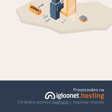
Provozováno na
Chráněno pomocí
haphash
| haproxy: munda