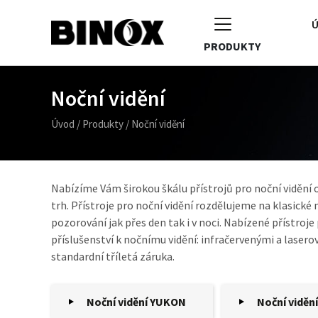
Ú
PRODUKTY
Noční vidění
Úvod
/
Produkty
/
Noční vidění
Nabízíme Vám širokou škálu přístrojů pro noční viděn
trh. Přístroje pro noční vidění rozdělujeme na klasické 
pozorování jak přes den tak i v noci. Nabízené přístroje
příslušenství k nočnímu vidění: infračervenými a lasero
standardní tříletá záruka.
Noční vidění YUKON
Noční viděn