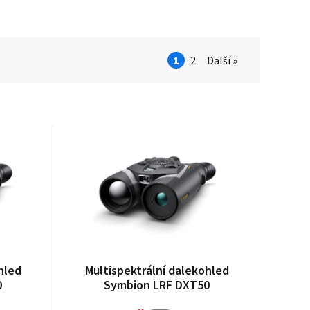
1
2
Další »
hled
Multispektrální dalekohled
0
Symbion LRF DXT50