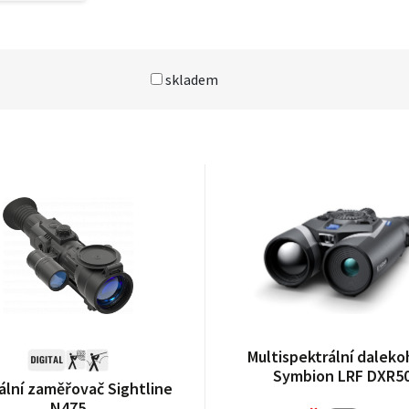
skladem
Multispektrální daleko
Symbion LRF DXR5
ální zaměřovač Sightline
N475