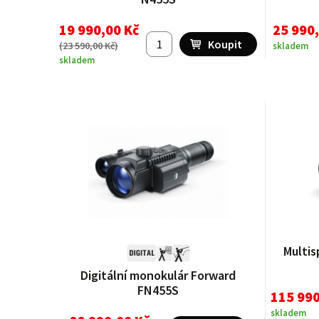
19 990,00 Kč
25 990
(
23 590,00 Kč
)
skladem
skladem
Multis
Digitální monokulár Forward
FN455S
115 990
skladem