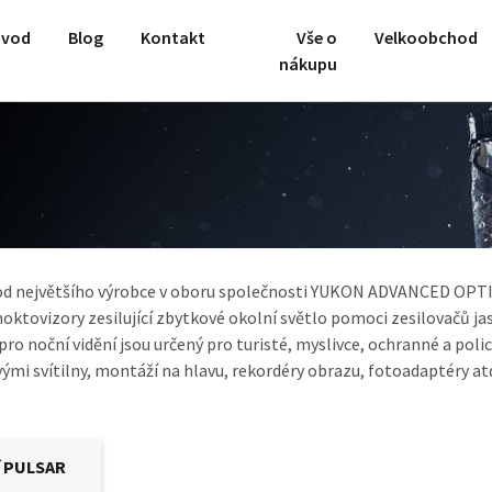
vod
Blog
Kontakt
Vše o
Velkoobchod
nákupu
í od největšího výrobce v oboru společnosti YUKON ADVANCED OPTI
noktovizory zesilující zbytkové okolní světlo pomoci zesilovačů jas
 pro noční vidění jsou určený pro turisté, myslivce, ochranné a pol
vými svítilny, montáží na hlavu, rekordéry obrazu, fotoadaptéry at
í PULSAR