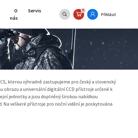
O
Servis
0
Přihlásit
nás
CS, kterou výhradně zastupujeme pro český a slovenský
u obrazu a universální digitální CCD přístroje určené k
icejní jednotky a jsou doplněný širokou nabídkou
d. Na veškeré přístroje pro noční vidění je poskytována