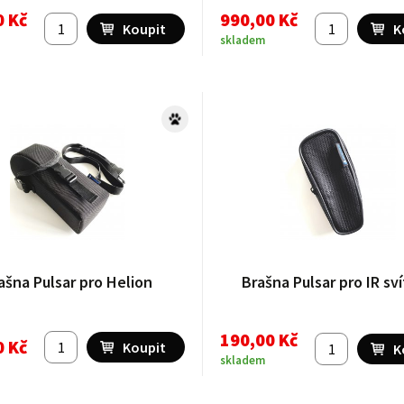
0 Kč
990,00 Kč
skladem
ašna Pulsar pro Helion
Brašna Pulsar pro IR sví
190,00 Kč
0 Kč
skladem