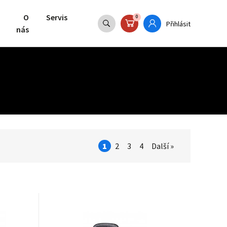
O
Servis
0
Přihlásit
nás
1
2
3
4
Další »