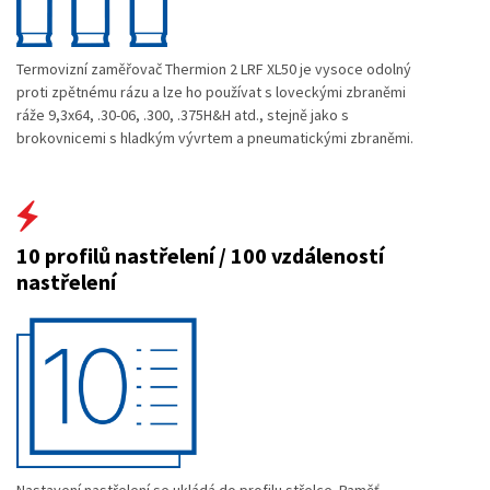
Termovizní zaměřovač Thermion 2 LRF XL50 je vysoce odolný
proti zpětnému rázu a lze ho používat s loveckými zbraněmi
ráže 9,3x64, .30-06, .300, .375H&H atd., stejně jako s
brokovnicemi s hladkým vývrtem a pneumatickými zbraněmi.
10 profilů nastřelení / 100 vzdáleností
nastřelení