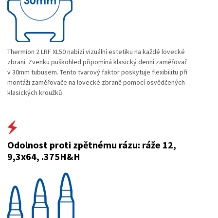
Thermion 2 LRF XL50 nabízí vizuální estetiku na každé lovecké
zbrani. Zvenku puškohled připomíná klasický denní zaměřovač
v 30mm tubusem. Tento tvarový faktor poskytuje flexibilitu při
montáži zaměřovače na lovecké zbraně pomocí osvědčených
klasických kroužků.
Odolnost proti zpětnému rázu: ráže 12,
9,3x64, .375H&H