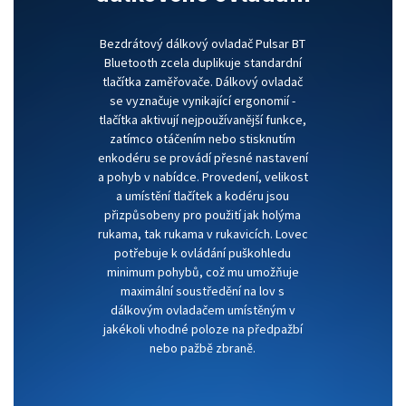
Bezdrátový dálkový ovladač Pulsar BT
Bluetooth zcela duplikuje standardní
tlačítka zaměřovače. Dálkový ovladač
se vyznačuje vynikající ergonomií -
tlačítka aktivují nejpoužívanější funkce,
zatímco otáčením nebo stisknutím
enkodéru se provádí přesné nastavení
a pohyb v nabídce. Provedení, velikost
a umístění tlačítek a kodéru jsou
přizpůsobeny pro použití jak holýma
rukama, tak rukama v rukavicích. Lovec
potřebuje k ovládání puškohledu
minimum pohybů, což mu umožňuje
maximální soustředění na lov s
dálkovým ovladačem umístěným v
jakékoli vhodné poloze na předpažbí
nebo pažbě zbraně.