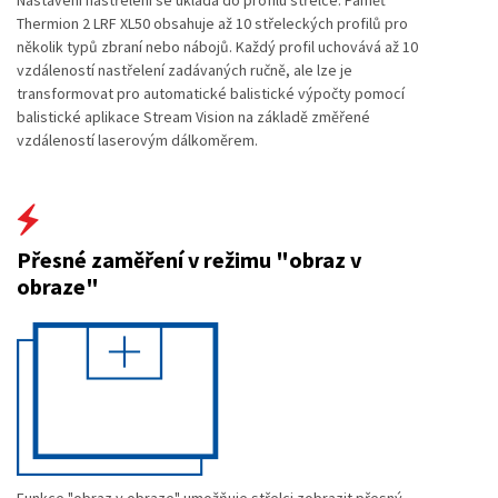
Nastavení nastřelení se ukládá do profilu střelce. Paměť
Thermion 2 LRF XL50 obsahuje až 10 střeleckých profilů pro
několik typů zbraní nebo nábojů. Každý profil uchovává až 10
vzdáleností nastřelení zadávaných ručně, ale lze je
transformovat pro automatické balistické výpočty pomocí
balistické aplikace Stream Vision na základě změřené
vzdáleností laserovým dálkoměrem.
Přesné zaměření v režimu "obraz v
obraze"