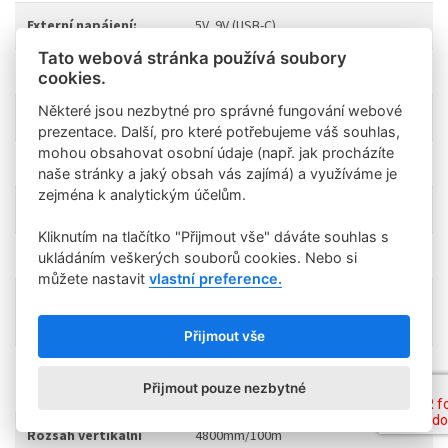
Externí napájení:
5V, 9V (USB-C)
Tato webová stránka používá soubory
Videorekordér:
Ano
cookies.
Některé jsou nezbytné pro správné fungování webové
Velikost paměti:
64 Gb
prezentace. Další, pro které potřebujeme váš souhlas,
mohou obsahovat osobní údaje (např. jak procházíte
Video/Foto formát:
.mp4 /.jpg
naše stránky a jaký obsah vás zajímá) a využíváme je
zejména k analytickým účelům.
Video/Foto rozlíšení:
1024x768
Kliknutím na tlačítko "Přijmout vše" dáváte souhlas s
Průměr tubusu:
30 mm
ukládáním veškerých souborů cookies. Nebo si
můžete nastavit
vlastní preference.
Krok rektifikace:
24 – 1.75х, 12 – 3.5х, 6 – 7х, 3 – 14х
mm/100m
Přijmout vše
Rozsah horizontální
4800mm/100m
Přijmout pouze nezbytné
rektifikace:
Rozsah vertikální
4800mm/100m