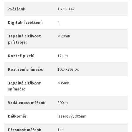
Zvětšení
:
1.75 – 14x
Digitální zvětšení:
4
Tepelná citlivost
< 20mK
přístroje:
Rozteč pixelů:
12 µm
Rozlišení snímače:
1024x768 px
Tepelná citlivost
<35mK
snímače
:
Vzdálenost měření:
800 m
Dálkoměr:
laserový, 905nm
Přesnost měření:
1 m