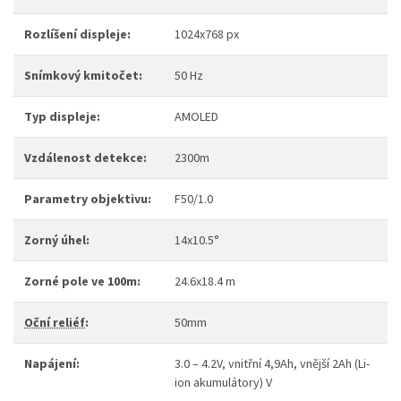
Rozlíšení displeje:
1024x768 px
Snímkový kmitočet:
50 Hz
Typ displeje:
AMOLED
Vzdálenost detekce:
2300m
Parametry objektivu:
F50/1.0
Zorný úhel:
14x10.5°
Zorné pole ve 100m:
24.6x18.4 m
Oční reliéf
:
50mm
Napájení:
3.0 – 4.2V, vnitřní 4,9Ah, vnější 2Ah (Li-
ion akumulátory) V