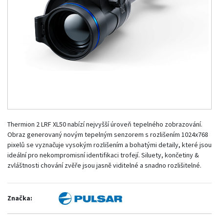
Thermion 2 LRF XL50 nabízí nejvyšší úroveň tepelného zobrazování.
Obraz generovaný novým tepelným senzorem s rozlišením 1024x768
pixelů se vyznačuje vysokým rozlišením a bohatými detaily, které jsou
ideální pro nekompromisní identifikaci trofejí. Siluety, končetiny &
zvláštnosti chování zvěře jsou jasně viditelné a snadno rozlišitelné.
Značka: