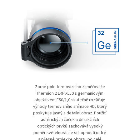
Zorné pole termovizního zaměřovače
Thermion 2 LRF XL50 s germaniovým
objektivem F50/1,0 skutečně rozšiřuje
výhody termovizního snímače HD, který
poskytuje jasný a detailní obraz. Použití
asférických čoček a difrakčních
optických prvků zachovává vysoký
poměr světelnosti se schopností ostré
a přesné projekce obrazu po celé