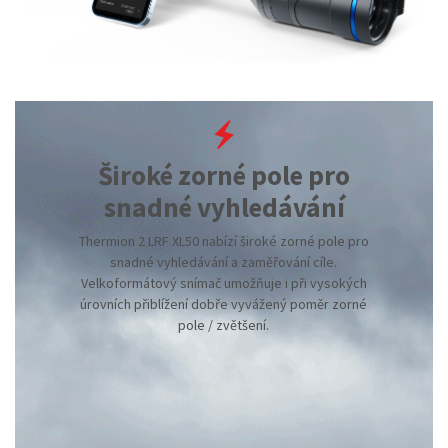
Široké zorné pole pro
snadné vyhledávání
Thermion 2 LRF XL50 nabízí široké zorné pole pro
snadné vyhledávání a zaměřování cíle.
Velkoformátový snímač umožňuje i při vysokých
úrovních přiblížení dobře vyvážený poměr zorné
pole / zvětšení.