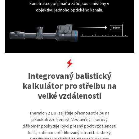
konstrukce, přijímač a zářič jsou umístěny v
objektivu jednoho optického kanálu.
Integrovaný balistický
kalkulátor pro střelbu na
velké vzdálenosti
Thermion 2 LRF zajišťuje přesnou střelbu na
jakoukoli vzdálenost. Vestavěný laserový
dálkoměr poskytuje lovci přesný pocit vzdálenosti
k cíli, zatímco sofistikovaný interní balistický
algoritmus vypočítává navrhovaný POA pro