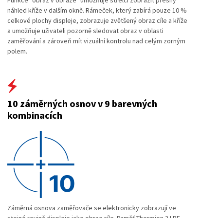
Funkce "obraz v obraze" umožňuje střelci zobrazit přesný
náhled kříže v dalším okně. Rámeček, který zabírá pouze 10 %
celkové plochy displeje, zobrazuje zvětšený obraz cíle a kříže
a umožňuje uživateli pozorně sledovat obraz v oblasti
zaměřování a zároveň mít vizuální kontrolu nad celým zorným
polem.
10 záměrných osnov v 9 barevných
kombinacích
Záměrná osnova zaměřovače se elektronicky zobrazují ve
stejné rovině displeje jako obraz cíle. Paměť Thermion 2 LRF