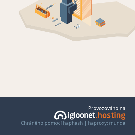
Provozováno na
Chráněno pomocí
haphash
| haproxy: munda