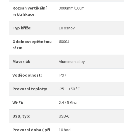
Rozsah vertikální
3000mm/100m
rektifikace:
Typ kříže:
10 osnov
Odolnost zpětnému
6000J
rázu:
Materiál:
Aluminum alloy
Voděodolnost:
IPX7
Provozní teploty:
-25 ... +50 °C
Wi-Fi:
2.4 / 5 Ghz
USB, typ:
USB-C
Provozní doba ( při
10 hod.