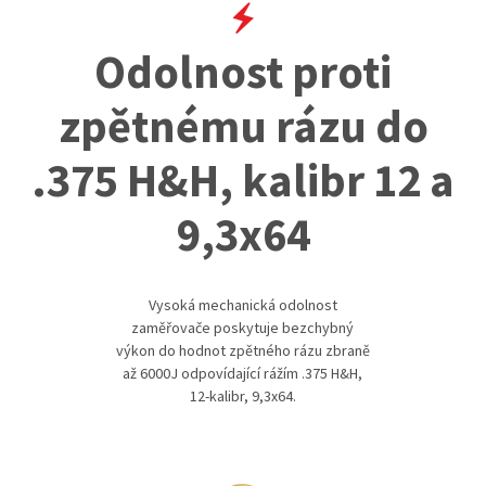
Odolnost proti
zpětnému rázu do
.375 H&H, kalibr 12 a
9,3x64
Vysoká mechanická odolnost
zaměřovače poskytuje bezchybný
výkon do hodnot zpětného rázu zbraně
až 6000J odpovídající rážím .375 H&H,
12-kalibr, 9,3x64.