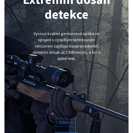
detekce
Vysoce kvalitní germaniová optika ve
spojení s vyspělým termovizním
senzorem zajišťuje bezprecedentní
detekční dosah až 1 800 metrů, a to i v
úplné tmě.