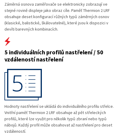
Záměrná osnova zaměřovače se elektronicky zobrazují ve
stejné rovině displeje jako obraz cíle. Paměť Thermion 2 LRF
obsahuje deset konfigurací růžných typů záměrných osnov
(klasické, balistické, škálovatelné), které jsou k dispozici v
devíti barevných kombinacích.
5 individuálních profilů nastřelení / 50
vzdáleností nastřelení
Hodnoty nastřelení se ukládá do individuálního profilu střelce.
Vnitřní paměť Thermion 2 LRF obsahuje až pět střeleckých
profilů, které lze využit pro několik typů zbraní nebo typů
nábojů. Každý profil může obsahovat až nastřelení pro deset
vzdáleností.