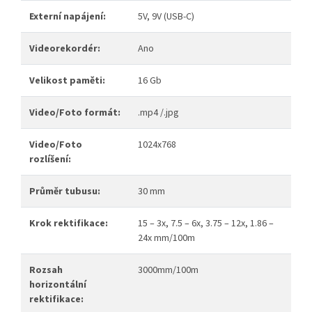
Externí napájení:
5V, 9V (USB-C)
Videorekordér:
Ano
Velikost paměti:
16 Gb
Video/Foto formát:
.mp4 /.jpg
Video/Foto
1024x768
rozlíšení:
Průměr tubusu:
30 mm
Krok rektifikace:
15 – 3х, 7.5 – 6х, 3.75 – 12х, 1.86 –
24х mm/100m
Rozsah
3000mm/100m
horizontální
rektifikace: