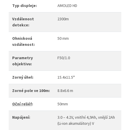
Typ displeje:
AMOLED HD
Vzdálenost
2300m
detekce:
Ohnisková
50 mm
vzdálenost:
Parametry
F50/1.0
objektivu:
Zorný úhel:
15.4x11.5°
Zorné pole ve 100m:
8.8x6.6 m
Oční reliéf
:
50mm
Napájení:
3.0 – 4.2V, vnitřní 4,9Ah, vnější 2Ah
(Li-ion akumulátory) V