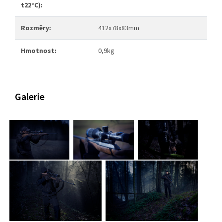
t22°C):
Rozměry:
412x78x83mm
Hmotnost:
0,9kg
Galerie