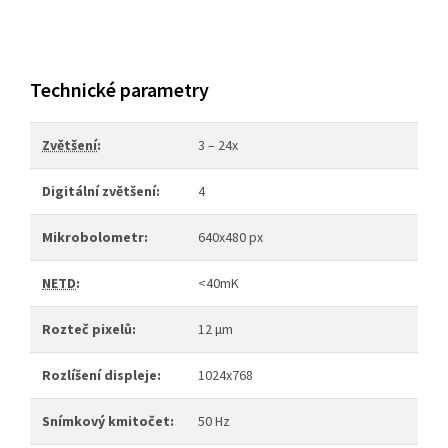
Technické parametry
Zvětšení
:
3 – 24x
Digitální zvětšení:
4
Mikrobolometr:
640x480 px
NETD
:
<40mK
Rozteč pixelů:
12 µm
Rozlíšení displeje:
1024x768
Snímkový kmitočet:
50 Hz